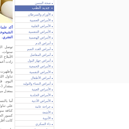
صحة المسن
جديد الطب
الأورام والسرطان
الأمراض العصبية
الأمراض القلبية
أكد علماء
الأمراض التنفسية
الشيخوخة
الفقري.
الأمراض الهضمية
أمراض الدم
أمراض الغدد الصم
سنوات، قا
أمراض المفاصل
أمراض جهاز البول
زادت أعمارهم
الأمراض الخمجية
وأظهرت نت
الأمراض النفسية
تناول ال
أمراض الأطفال
اليوم، ق
أمراض النساء والتوليد
الأمراض العينية
بمعدل مرة
الأمراض الجلدية
أما بالنس
الأمراض الأذنية
على تناول
جراحة عامة
كثافة منه
الأشعة
كسور الح
الأدوية
كانت أقل بـ.5
داء السكري