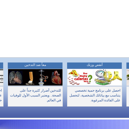
أنقص وزنك
معاً ضد التدخين
احصل على برنامج حمية تخصصي
للتدخين أضرار كثيرة جداً على
اخ
يتناسب مع بياناتك الشخصية، لتحصل
الصحة.. ويعتبر السبب الأول للوفيات
عن
على الفائدة المرغوبة.
في العالم.
حا