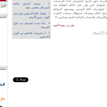
خبراء أنهم أخذوا بالحسبان أثناء الدراسات
2 .
خمسة أعراض شائعة
 العوامل التي تؤثر على كثافة العظام عند
للسرطان نتغاضى عنها
، كمؤشرات كتلة الجسم، ومستوى النشاط
وعمل الكلى ومعدلات استهلاك منتجات الحليب
3 .
إهمال علاج التسوّس يؤدي إلى
الأسماك والمصادر الغذائية الغنية بفيتامين D.
التهاب جذور الأسنان
4 .
ماذا يحدث لجسمك عند تناول
ميل رو ـ روسيا اليوم
القرنبيط
ة
ارسال
5 .
5 مشروبات للتخلص من الوزن
أثناء النوم