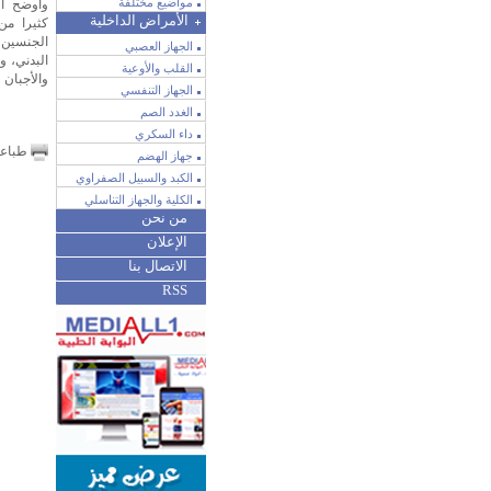
مواضيع مختلفة
وأوضح ال
الأمراض الداخلية
كثيرا من
الجنسين
الجهاز العصبي
البدني، 
القلب والأوعية
والأجبان و
الجهاز التنفسي
الغدد الصم
داء السكري
طباع
جهاز الهضم
الكبد والسبيل الصفراوي
الكلية والجهاز التناسلي
من نحن
الإعلان
الاتصال بنا
RSS