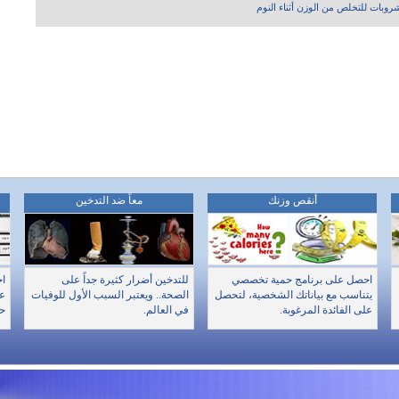
أنقص وزنك
معاً ضد التدخين
احصل على برنامج حمية تخصصي
للتدخين أضرار كثيرة جداً على
اخ
يتناسب مع بياناتك الشخصية، لتحصل
الصحة.. ويعتبر السبب الأول للوفيات
عن
على الفائدة المرغوبة.
في العالم.
حا