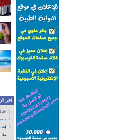
آخر ال
1 .
طرق 
2 .
خمسة
3 .
إهما
4 .
ماذا