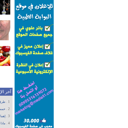
آخر ال
1 .
طرق 
2 .
خمسة
3 .
إهما
4 .
ماذا