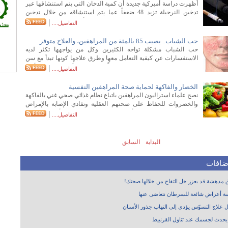
المراهقين المصابين بالسمنة خطر الإصابة بالنوع الثاني من السكري.
أظهرت دراسة أميركية جديدة أن كمية الدخان التي يتم استنشاقها عبر
تدخين النرجيلة تزيد 48 ضعفاً عما يتم استنشاقه من خلال تدخين
سيجارة واحدة. وذكر موقع "هيلث داي نيوز" أن دراسة جديدة نشرت
|
التفاصيل....
في عدد كانون الأول/ديسمبر من المجلة الأميركية للطب الوقائي،
شملت 31 متوطعاً
حب الشباب.. يصيب 85 بالمئة من المراهقين، والعلاج متوفر
حب الشباب مشكلة تواجه الكثيرين وكل من يواجهها تكثر لديه
الاستفسارات عن كيفية التعامل معها وطرق علاجها كونها تبدأ مع سن
البلوغ وتصيب النساء والرجال معاً إضافة إلى أنها تعتبر من أكثر
|
التفاصيل....
مشاكل الجلد شيوعاً بين الشباب وخاصة في سن المراهقة ما يدفعهم
للجوء إلى العيادات الجلدية بحثاً عن حل يخلصهم منها. ويعد حب
الخضار والفاكهة لحماية صحة المراهقين النفسية
الشباب
نصح علماء استراليون المراهقين باتباع نظام غذائي صحي غني بالفاكهة
والخضروات للحفاظ على صحتهم العقلية وتفادي الإصابة بالإمراض
النفسية. وذكرت وكالة الأنباء الاسترالية "ايه ايه بي" أن باحثين من
|
التفاصيل....
جامعة "ديكن" أجروا دراسة شملت 3 آلاف مراهق، أظهرت أن الذين
يتبعون نظاماً غذائياً يقوم على الوجبات السريعة والأطعمة الصناعية
أكثر عرضة للمعاناة من مشاكل تتعلق بالصحة النفسية مثل الاكتئاب
البداية
السابق
والقلق.
إضافات
مدهشة قد يعزز خل التفاح من خلالها صحتك!
 أعراض شائعة للسرطان نتغاضى عنها
ل علاج التسوّس يؤدي إلى التهاب جذور الأسنان
 يحدث لجسمك عند تناول القرنبيط