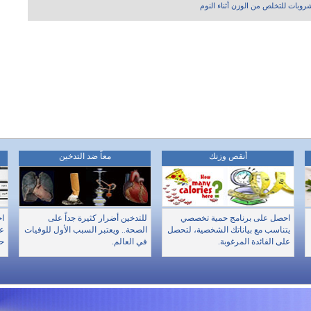
أنقص وزنك
معاً ضد التدخين
احصل على برنامج حمية تخصصي
للتدخين أضرار كثيرة جداً على
اخ
يتناسب مع بياناتك الشخصية، لتحصل
الصحة.. ويعتبر السبب الأول للوفيات
عن
على الفائدة المرغوبة.
في العالم.
حا