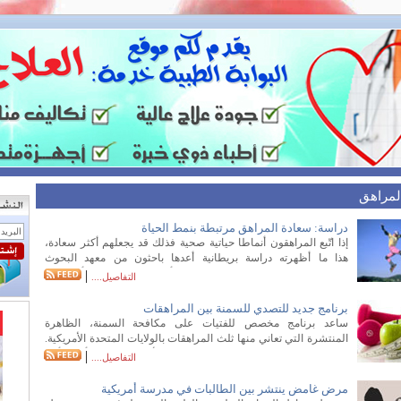
لمراهق
دراسة: سعادة المراهق مرتبطة بنمط الحياة
إذا اتّبع المراهقون أنماطا حياتية صحية فذلك قد يجعلهم أكثر سعادة،
هذا ما أظهرته دراسة بريطانية أعدها باحثون من معهد البحوث
الاجتماعية والاقتصادية بجامعة إيزيكس. وأشارت الدراسة إلى أن إهمال
|
التفاصيل....
الأنماط الحياتية الصحية واللجوء إلى العادات السيئة كالتدخين وتناول
الأطعمة الجاهزة، قد يقلل من مستوى السعادة عند الفرد المراهق. في
برنامج جديد للتصدي للسمنة بين المراهقات
المقابل، تبرز نتائج الدراسة ارتباط ثلاث عادات صحية بارتفاع مستوى
ساعد برنامج مخصص للفتيات على مكافحة السمنة، الظاهرة
السعادة عند المراهق، وهي: ـ زيادة استهلاك الخضروات والفواكه. ـ
المنتشرة التي تعاني منها ثلث المراهقات بالولايات المتحدة الأمريكية.
انخفاض استهلاك المقرمشات والسكاكر والمشروبات الغازية. ـ
والبرنامج، الذي نفذه "مركز كايزر بيرمانتي لأبحاث الصحة"، أجرى أول
|
التفاصيل....
ممارسة التمارين الرياضية أسبوعياً.
دراسة خلصت إلى نتائج طويلة المدى، ساهمت في خفض أوزان
المشاركات، بتفادي الوجبات السريعة، وبالمزيد من التفاعل مع بقية
مرض غامض ينتشر بين الطالبات في مدرسة أمريكية
أفراد الأسرة من خلال تناول وجبات الطعام معا. وصمم البرنامج، ومدته