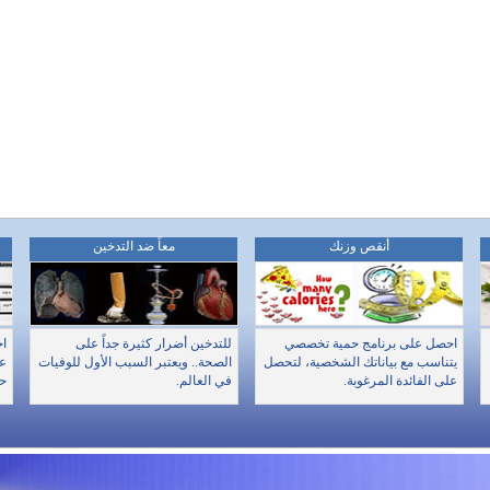
أنقص وزنك
معاً ضد التدخين
احصل على برنامج حمية تخصصي
للتدخين أضرار كثيرة جداً على
اخ
يتناسب مع بياناتك الشخصية، لتحصل
الصحة.. ويعتبر السبب الأول للوفيات
عن
على الفائدة المرغوبة.
في العالم.
حا