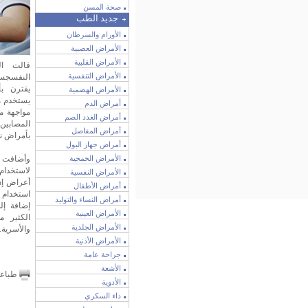
صحة المسن
جديد الطب
الأورام والسرطان
الأمراض العصبية
الأمراض القلبية
قالت ال
الأمراض التنفسية
النفسجسدي
يقترن ب
الأمراض الهضمية
يستخدم م
أمراض الدم
مواجهة م
أمراض الغدد الصم
المصابين 
أمراض المفاصل
بأمراض ن
أمراض جهاز البول
الأمراض الخمجية
وأضافت ال
لاستخدام 
الأمراض النفسية
أعراض إد
أمراض الأطفال
استخدام ا
أمراض النساء والتوليد
إضافة إل
الأمراض العينية
الكثير م
الأمراض الجلدية
والأسرية.
الأمراض الأذنية
جراحة عامة
الأشعة
طباع
الأدوية
داء السكري