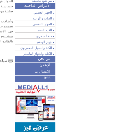
مواضيع مختلفة
الجهاز هو
الأمراض الداخلية
حساسية ك
ضئيلة من 
الجهاز العصبي
القلب والأوعية
وأضافت أ
الجهاز التنفسي
تصميم جه
الغدد الصم
في الاست
داء السكري
بمشروع ت
بالفائدة 
جهاز الهضم
الكبد والسبيل الصفراوي
الكلية والجهاز التناسلي
من نحن
طباع
الإعلان
الاتصال بنا
RSS