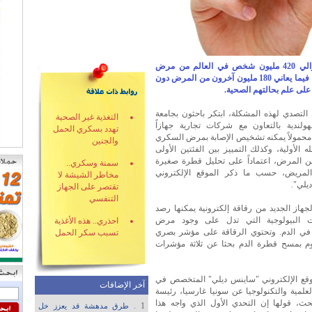
يشكو حوالي 420 مليون شخص في العالم من مرض
السكري، فيما يعاني 180 مليون آخرون من المرض دون
 على علم بحالتهم الصحية.
التصدي لهذه المشكلة، ابتكر باحثون بجامعة
التغذية غير الصحية
لهولندية بالتعاون مع شركات تجارية جهازاً
تهدد بسكري الحمل
ً محمولاً يمكنه تشخيص الإصابة بمرض السكري
والجنين
 الأولية، وكذلك التمييز بين الفئتين الأولى
 من المرض، اعتماداً على تحليل قطرة صغيرة
سمنة وسكري..
لمريض، حسب ما ذكر الموقع الإلكتروني
مخاطر الشيشة لا
يلي".
تقتصر على الجهاز
التنفسي
جهاز الجديد من رقاقة إلكترونية يمكنها رصد
ت البيولوجية التي تدل على وجود مرض
احذري.. هذه الأغذية
ي الدم. وتحتوي الرقاقة على مؤشر بصري
تسبب سكر الحمل
م بمسح قطرة الدم بحثا عن ثلاثة مؤشرات
وقع الإلكتروني "ساينس ديلي" المتخصص في
آخر الإضافات
لعلمية والتكنولوجيا عن سونيا غارسيا، رئيسة
حث، قولها إن التحدي الأول الذي واجه هذا
1 .
طرق مدهشة قد يعزز خل