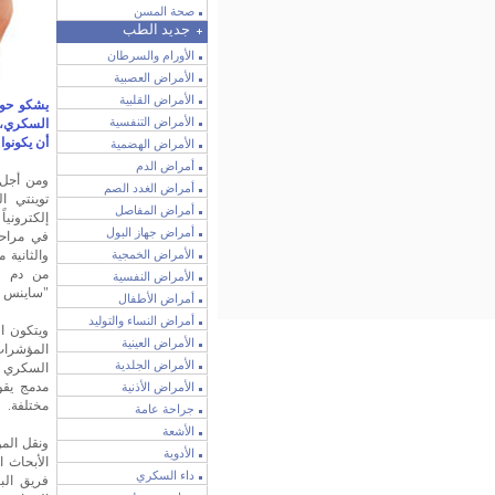
صحة المسن
جديد الطب
الأورام والسرطان
الأمراض العصبية
الأمراض القلبية
الأمراض التنفسية
أن يكونوا
الأمراض الهضمية
أمراض الدم
ومن أجل 
أمراض الغدد الصم
توينتي ا
أمراض المفاصل
إلكترونيا
أمراض جهاز البول
في مراحله
الأمراض الخمجية
والثانية
من دم ا
الأمراض النفسية
"ساينس د
أمراض الأطفال
أمراض النساء والتوليد
ويتكون ال
الأمراض العينية
المؤشرا
الأمراض الجلدية
السكري ف
مدمج يقو
الأمراض الأذنية
مختلفة.
جراحة عامة
الأشعة
ونقل الم
الأدوية
الأبحاث ا
داء السكري
فريق الب