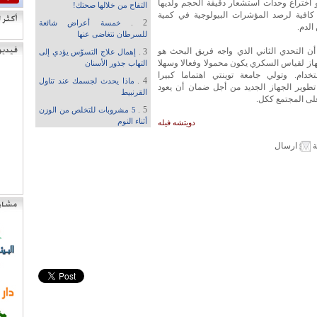
 اختراع وحدات استشعار دقيقة الحجم ولديها
التفاح من خلالها صحتك!
افية لرصد المؤشرات البيولوجية في كمية
2 .
خمسة أعراض شائعة
الدم.
للسرطان نتغاضى عنها
ن التحدي الثاني الذي واجه فريق البحث هو
3 .
إهمال علاج التسوّس يؤدي إلى
از لقياس السكري يكون محمولا وفعالا وسهلا
التهاب جذور الأسنان
خدام. وتولي جامعة توينتي اهتماما كبيرا
4 .
ماذا يحدث لجسمك عند تناول
طوير الجهاز الجديد من أجل ضمان أن يعود
القرنبيط
على المجتمع ككل.
5 .
5 مشروبات للتخلص من الوزن
أثناء النوم
دويتشه فيله
ة
ارسال