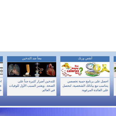
أنقص وزنك
معاً ضد التدخين
احصل على برنامج حمية تخصصي
للتدخين أضرار كثيرة جداً على
اخ
يتناسب مع بياناتك الشخصية، لتحصل
الصحة.. ويعتبر السبب الأول للوفيات
عن
على الفائدة المرغوبة.
في العالم.
حا