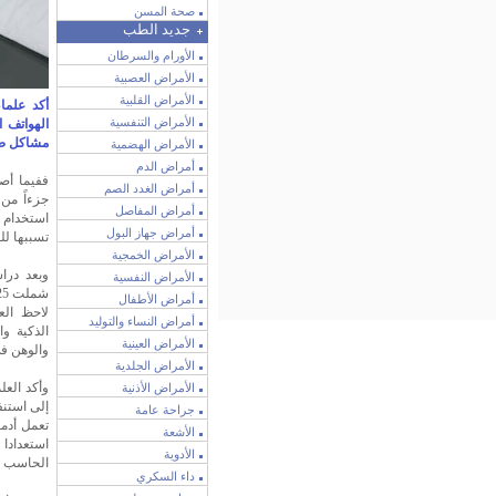
صحة المسن
جديد الطب
الأورام والسرطان
الأمراض العصبية
الأمراض القلبية
أكد علما
الأمراض التنفسية
الهواتف ا
مشاكل صح
الأمراض الهضمية
أمراض الدم
ففيما أصب
أمراض الغدد الصم
جزءاً من 
أمراض المفاصل
استخدام 
أمراض جهاز البول
تسببها لل
الأمراض الخمجية
وبعد درا
الأمراض النفسية
أمراض الأطفال
لاحظ الع
أمراض النساء والتوليد
الذكية وا
الأمراض العينية
والوهن في
الأمراض الجلدية
وأكد العل
الأمراض الأذنية
إلى استنف
جراحة عامة
تعمل أدم
الأشعة
استعدادا
الأدوية
الحاسب ا
داء السكري