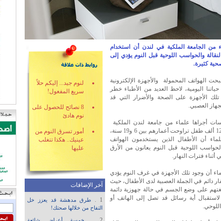
ء من الجامعة الملكية في لندن أن استخدام
لنقالة والحواسب اللوحية قبل النوم يؤدي إلى
ية كثيرة.
حت الهواتف المحمولة والأجهزة الإلكترونية
لنوم جيد... إليكم حلاً
حياتنا اليومية، لاحظ العديد من الأطباء خطر
سريع المفعول!
تلك الأجهزة على الصحة والأضرار التي قد
جهاز العصبي.
8 نصائح للحصول على
نوم هادئ
سات أجراها علماء من جامعة لندن الملكية
شملت 125 ألف طفل تراوحت أعمارهم بين 6 و19 سنة،
أمور تسرق النوم من
لماء أن الأطفال الذين يستخدمون الهواتف
عينيك.. هكذا تتغلب
لحواسب اللوحية قبل النوم يعانون من الأرق
عليها
 أثناء فترات النهار.
ماء أن وجود تلك الأجهزة في غرف النوم يؤدي
ار دائم في الجملة العصبية لدى الأطفال، حيث
آخر الإضافات
غتهم على وضع الجسم في حالة جهوزية دائمة
 لاستقبال أية رسائل قد تصل إلى الهاتف أو
1 .
طرق مدهشة قد يعزز خل
للوحي.
التفاح من خلالها صحتك!
2 .
خمسة أعراض شائعة