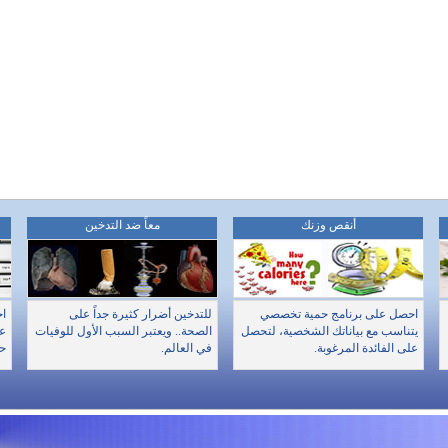
أنقص وزنك
معاً ضد التدخين
احصل على برنامج حمية تخصصي
للتدخين أضرار كثيرة جداً على
اخ
يتناسب مع بياناتك الشخصية، لتحصل
الصحة.. ويعتبر السبب الأول للوفيات
عن
على الفائدة المرغوبة.
في العالم.
حا