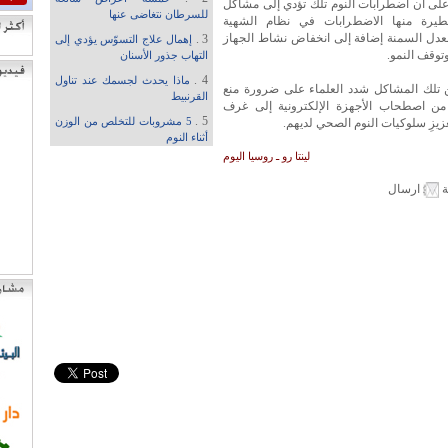
لى أن اضطرابات النوم تلك تؤدي إلى مشاكل
للسرطان نتغاضى عنها
يرة منها الاضطرابات في نظام الشهية
معدل السمنة إضافة إلى انخفاض نشاط الجهاز
3 .
إهمال علاج التسوّس يؤدي إلى
توقف النمو.
التهاب جذور الأسنان
4 .
ماذا يحدث لجسمك عند تناول
 تلك المشاكل شدد العلماء على ضرورة منع
القرنبيط
من اصطحاب الأجهزة الإلكترونية إلى غرف
5 .
عزيزِ سلوكيات النوم الصحي لديهم.
5 مشروبات للتخلص من الوزن
أثناء النوم
لينتا رو ـ روسيا اليوم
ة
ارسال