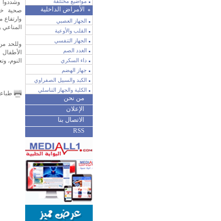
مواضيع مختلفة
وشددوا ع
الأمراض الداخلية
صحية خط
وارتفاع 
الجهاز العصبي
المناعي و
القلب والأوعية
الجهاز التنفسي
وللحد من
الغدد الصم
الأطفال 
داء السكري
النوم، وت
جهاز الهضم
الكبد والسبيل الصفراوي
الكلية والجهاز التناسلي
طباع
من نحن
الإعلان
الاتصال بنا
RSS