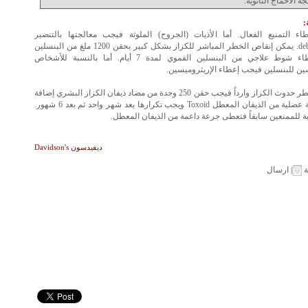
ة الأخماج الثانوية.
ء التمنيع الفعال. أما الأذيات (الجروح) الملوثة فيجب معالجتها بالتنضير
debridement. يمكن إنقاص الخطر المباشر للكزاز بشكل كبير بحقن 1200 ملغ من البنسلين
يليها إعطاء شوط علاجي من البنسلين الفموي لمدة 7 أيام. أما بالنسبة للأشخاص
ن للبنسلين فيجب إعطاء الإريثروميسين.
إذا كان خطر حدوث الكزاز وارداً فيجب حقن 250 وحدة من مضاد ذيفان الكزاز البشري إضافة
إلى جرعة عضلية من الذيفان المعطل Toxoid ويجب تكرارها بعد شهر واحد ثم بعد 6 شهور.
بة للممنعين سابقاً فتعطى جرعة داعمة من الذيفان المعطل.
ديفيدسون Davidson's
ة
ارسال