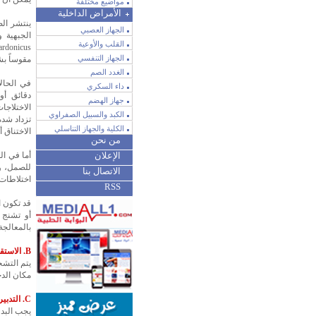
مواضيع مختلفة
الأمراض الداخلية
ينتشر ال
الجهاز العصبي
القلب والأوعية
الجهاز التنفسي
مقوساً بشكل خفيف (
الغدد الصم
داء السكري
دقائق أو
جهاز الهضم
الاختلاجا
الكبد والسبيل الصفراوي
تزداد شدة
الكلية والجهاز التناسلي
الاختناق أ
من نحن
الإعلان
أما في ال
للصمل، وق
الاتصال بنا
اختلاطات 
RSS
أو تشنج ا
بالمعالجة
B. الاستقصاءات:
يتم التشخ
مكان الدخ
C. التدبير:
يجب البدء با