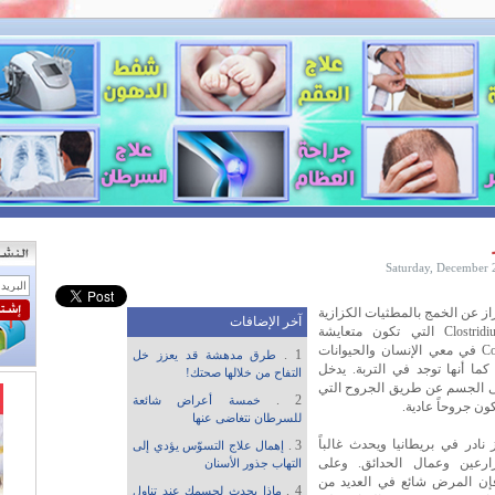
Saturday, December 
از عن الخمج بالمطثيات الكزازية
آخر الإضافات
Clostridium tetani التي تكون متعايشة
Commensal في معي الإنسان والحيوانات
1 .
طرق مدهشة قد يعزز خل
 كما أنها توجد في التربة. يدخل
التفاح من خلالها صحتك!
ى الجسم عن طريق الجروح التي
2 .
خمسة أعراض شائعة
تكون جروحاً عادية.
للسرطان نتغاضى عنها
 نادر في بريطانيا ويحدث غالباً
3 .
إهمال علاج التسوّس يؤدي إلى
ارعين وعمال الحدائق. وعلى
التهاب جذور الأسنان
ن المرض شائع في العديد من
4 .
ماذا يحدث لجسمك عند تناول