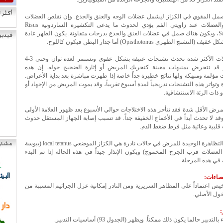
صمل المقوي في الكزاز ليشمل عضلات الوجه والعنق والجذع. وإن تقلص العضلات
الجبهية والعضلات عند زاويتي الفم يؤدي لحدوث ما يدعى التكشيرة الساردونية Risus
Sardonicus، ويكون هناك صمل في عضلات العنق والجذع بدرجات متفاوتة. يكون الظهر عادة
التشنج الظهري Opisthotonus) أما جدار البطن فيكون كاللوح.
في الحالات الأكثر شدة تحدث تشنجات عنيفة بشكل عفوي وتستمر لعدة ثوان وحتى 3-4
 قد تتحرض بمنبهات معينة كتحريك المريض أو إثارة الضجيج حوله. إن هذه
ت مؤلمة ومنهكة ولها نتائج خطيرة جداً خاصة إذا ظهرت مباشرة بعد بداية الأعراض.
 وتواتر هذه التشنجات تدريجياً لمدة أسبوع تقريباً، وقد يموت المريض من الإجهاد أو
و ذات الرئة الاستنشاقية.
مرض الأقل شدة فقد تتأخر هذه الاختلاجات حوالي الأسبوع بعد ظهور العلامة الأولى
د لا تحدث أبداً في الأخماج الخفيفة جداً. قد تسبب إصابة الجهاز المستقل حدوث
قلبية وعائية مثل فرط ضغط الدم.
قد تكون التظاهرة الوحيدة للمرض في حالات نادرة هي الكزاز الموضعي local tetanus (يبوسة
لعضلات قرب الجرح المخموج) ويكون الإنذار جيداً في هذه الحالة إذا تم البدء
 في هذه المرحلة.
يص اعتماداً على المظاهر السريرية ومن النادر إمكانية عزل الجراثيم المسببة من
ول الأصلي.
لتدبير حالما يكون ذلك ممكناً. ويظهر (الجدول 93) أساسيات التدبير.