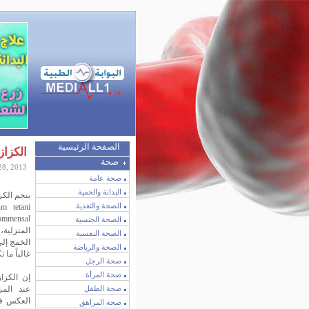
الصفحة الرئيسية
الكزاز
صحة
28, 2013
صحة عامة
البدانة والحمية
ينجم الكز
الصحة والتغذية
الصحة الجنسية
المنزلية،
الصحة النفسية
الخمج إل
الصحة والرياضة
غالباً ما 
صحة الرجل
صحة المرأة
إن الكزاز
صحة الطفل
عند المز
العكس فإ
صحة المراهق