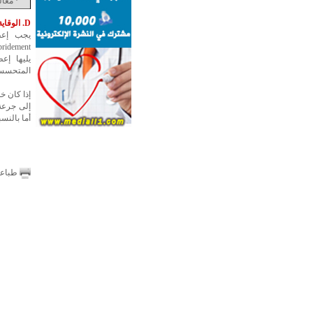
·
معالج
D. الوقاية:
يجب إعطا
المتحسسي
أما بالنس
طباع