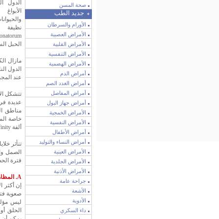
الدول ال
صحة المسن
الأبواغ
جديد الطب
والحيوانا
الأورام والسرطان
الأمراض العصبية
الحبل الس
الأمراض القلبية
الأمراض التنفسية
مازال الك
الأمراض الهضمية
أمراض الدم
عند المجم
أمراض الغدد الصم
أمراض المفاصل
تتشكل الأ
عديدة في 
أمراض جهاز البول
مناطق ال
الأمراض الخمجية
الأمراض النفسية
ألفة affinity للنهايات العصبية الحركية والخلايا العصبية الحركية.
أمراض الأطفال
أمراض النساء والتوليد
تتأثر خلا
الأمراض العينية
الصمل وال
فترة الحض
الأمراض الجلدية
الأمراض الأذنية
A. المظاهر السريرية:
جراحة عامة
الأشعة
الأدوية
ليس مؤلم
الحلق أو
داء السكري
يمكن أن تق