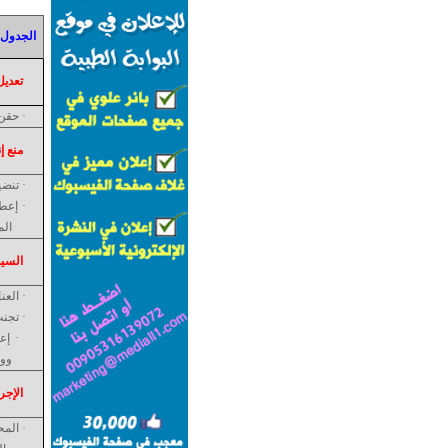
الجدول 93: معالجة الكزا
·
تعديل
·
حقن 3000 وحدة دولية وريدياً من مضاد ذيفان ا
·
منع إ
·
تنضي
·
الم
·
السي
·
العن
·
تجنب
·
إع
ووض
·
الإجر
·
المح