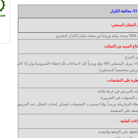
ز.
 الذيفان الممتص:
لكزاز البشري.
نتاج المزيد من الذيفان:
ر الجرح.
إعطاء بنزيل البنسلين 600 ملغ وريدياً كل 6 ساعات (أو إعطاء المترونيدازول إذا كان
ريض متحسساً للبنسلين).
طرة على التشنجات:
اية بالمريض في غرفة هادئة.
 المنبهات غير الضرورية.
طاء الديازيبام وريدياً وإذا استمرت التشنجات فيمكن إحداث الشلل عند المريض
عه على المنفسة.
اءات العامة:
افظة على الإماهة والتغذية.