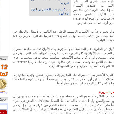
نامية حيث يحتوي الغبار على
القرنبيط
 الآتية من فضلات الإنسان
5 .
ت. إذا حدثت الولادة في بيئة غير
5 مشروبات للتخلص من الوزن
أثناء النوم
نظيفة فإن الكزاز الوليدي tetanus
neonatorum قد ينجم عن خمج جُدعة stump
ري أو قد تصاب الأم بالمرض.
زاز يعتبر واحداً من الأسباب الرئيسية للوفاة عند البالغين والأطفال والولدان في
الدول النامية حيث يمكن أن تصل نسبة الوفيات لحدود 100% تقريباً عند الولدان وحوالي 40%
وعات الباقية.
بواغ في الظروف غير المناسبة لنمو الجرثومة وهذه الأبواغ قد تبقى هاجعة لسنوات
التربة. تنتش الأبواغ وتتكاثر العصيات في الظروف اللاهوائية فقط التي تتوفر في
نخر النسيجي أو إذا كان ضغط الأكسجين منخفضاً نتيجة لوجود متعضيات أخرى
خاصة المتعضيات اللاهوائية. وتبقى العصيات في مكانها لكنها تنتج ذيفاناً خارجياً Exotoxin له
يا القرن الأمامي بعد أن يعبر الذيفان الخارجي إلى المجرى الدموي وتؤدي إصابتها إلى
اختلاجات. تظهر أول الأعراض خلال يومين إلى عدة أسابيع من الأذية وكلما كانت
انة أقصر كانت الهجمة أكثر شدة والإنذار أسوأ.
إن أكثر الأعراض الباكرة أهمية هو الضزز trismus وهو تشنج العضلات الماضغة مما يؤدي إلى
صعوبة فتح الفم والمضغ. ولهذا تدعى هذه الحالة بالفك المقفل lock jaw. إن الضزز في الكزاز
اً على العكس من تشنج العضلات الماضغة الناجم عن خراج سني أو إنتان في
 الأسباب الأخرى حيث يكون التشنج في هذه الحالات مؤلماً. تشمل الحالات التي
لد الكزاز كلاً من الهستيريا والجرعة الزائدة من الفينوتيازين.