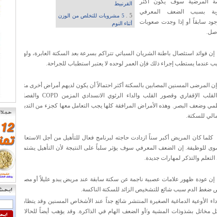
ة المرضية سوف يكون أكثر
القرنبيط
بة بسبب الضعف المعرفي
5 .
5 مشروبات للتخلص من الوزن
جود سابقاً أو إذا وجدت صعوبات
أثناء النوم
اصل.
إن فوائد استئصال باطنة الشريان السباتي تتراكم بسرعة بعد السكتة العابرة، ولهذا
ب عندما يستطب إجراء ذلك فإن العمر لوحده لا يعتبر استطباب للجراحة.
إن المرضى المسنين المصابين بالسكتة أكثر احتمالاً أن يكون لديهم أمراض أخرى مثل
القلب الإقفاري وقصور القلب والداء الرئوي الانسدادي المزمن COPD
والفصال
مي وضعف البصر. وهذه الأمراض المرافقة كلها يجب التعامل معها كجزء من التدبير
مالي للسكتة.
كلما كان المريض أكبر سناً ازدادت حاجته لبرنامج فعال للتأهيل من أجل الاستعادة
وى للوظيفة. إن الضعف المعرفي سوف يؤثر سلباً على النتيجة لأن التأهيل يشتمل
التعلم والتذكر لمهارات جديدة.
إن عودة ظهور علامات عصبية ناجمة عن سكتة سابقة عند مريض يبدو عليلاً أو مصاباً
 ضغط الدم سبب شائع للتشخيص الزائد للسكتة الناكسة.
داء الأوعية الدماغية الصغيرة المنتشر شائع جداً عند الأشخاص المسنين وقد يتظاهر
 مخاتل بشذوذات المشية و/أو الضعف الهام في الذاكرة. وقد يؤهب أيضاً للحالات