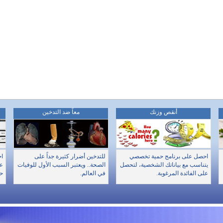
أنقص وزنك
معاً ضد التدخين
احصل على برنامج حمية تخصصي
للتدخين أضرار كثيرة جداً على
اخ
يتناسب مع بياناتك الشخصية، لتحصل
الصحة.. ويعتبر السبب الأول للوفيات
عن
على الفائدة المرغوبة.
في العالم.
حا