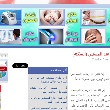
عند المسنين (السكتة)
Tuesday, April
آخر الإضافات
إن ثلثي المرضى المصابين
1 .
طرق مدهشة قد يعزز خل
ة يكونون فوق عمر 65 عاماً.
التفاح من خلالها صحتك!
2 .
خمسة أعراض شائعة
إن للقصة المرضية الواضحة
للسرطان نتغاضى عنها
ة في تأكيد تشخيص السكتة عند
3 .
إهمال علاج التسوّس يؤدي إلى
ضى المسنين كما هو الحال عند
التهاب جذور الأسنان
ضى الشباب لكن الحصول على
4 .
ماذا يحدث لجسمك عند تناول