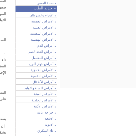
القص
صحة المسن
صعو
جديد الطب
المو
الأورام والسرطان
التو
الأمراض العصبية
الأمراض القلبية
·
الأمراض التنفسية
الأمراض الهضمية
السب
أمراض الدم
أمراض الغدد الصم
·
أمراض المفاصل
داء 
أمراض جهاز البول
العظ
الأمراض الخمجية
الإج
الأمراض النفسية
أمراض الأطفال
·
أمراض النساء والتوليد
القص
الأمراض العينية
على 
الأمراض الجلدية
الأمراض الأذنية
·
جراحة عامة
الأشعة
بنقص
الأدوية
·
إن 
داء السكري
بشكل