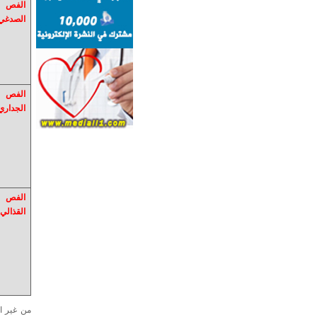
الفص
الصدغي
الفص
الجداري
الفص
القذالي