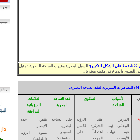
كبير):
السبل البصرية وعيوب الساحة البصرية. تمثيل
 للعينين والدماغ في مقطع معترض.
رية.
ن
الأسباب
الشكوى
فقد الساحة
العلامات
الشائعة
البصرية
الفيزيائية
المرافقة
/
المرض
فقد الرؤية
خلل الساحة
نقص حدة
الوعائي (بما
الجزئي/ الكامل
البصرية
الإبصار.
فيه التهاب
اعتماداً على
العمودي
تشوه الرؤية
الأوعية).
الموقع.
Altitudinal
(اللطخة).