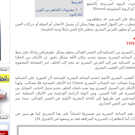
القرنبيط
وث الرؤية المزدوجة (الشفع
5 .
5 مشروبات للتخلص من الوزن
أثناء النوم
ديلة فإن المرضى قد يتظاهرون
طرب في الجهاز البصري وهذا يمكن أن يشمل الأجفان أو المقلة أو حركات العين
ين أو مظهر القرص البصري بتنظير قاع العين (مثلاً وذمة الحليمة).
ة
VIS
ل البصري من الشبكية إلى القشر القذالي منظم بشكل طوبغرافي ولذلك فإن نمط
 الساحة البصرية يسمح بتحديد مكان الآفة بشكل دقيق. إن الألياف من الخلايا
في الشبكية تمر إلى القرص البصري ثم تتجه إلى الخلف عبر الصفيحة المصفوية
 العصب البصري.
العصب البصري الأنفية (تخدم الساحة البصرية الصدغية لأن الصورة على الشبكية
تكون مقلوبة) تتصالب عند التصالب البصري Chiasm أما الألياف الصدغية فلا تتصالب، ولهذا
ألياف في السبيل البصري وما بعده باتجاه الخلف تخدم تمثيل الجانب المقابل من
بصرية في كلتا العينين. ومن النواة الركبية الوحشية تمر الألياف السفلية عبر
لصدغيين في طريقها إلى الباحة البصرية الأولية في القشر القذالي، بينما تمر
لعلوية عبر الفص الجداري.
 فقد الساحة البصرية يتم تفسيرها اعتماداً على هذا التشريح كما هو مبين في