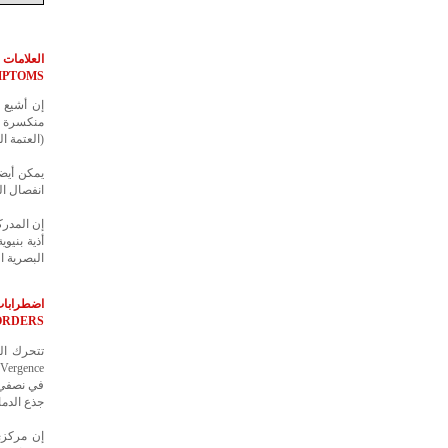
العلامات ا
MPTOMS
إن أشيع 
(العتمة الومضانية chopsia
انفصال ال
إن المدرك
البصرية ال
اضطرابات
ORDERS
في نصفي ا
جذع الدما
إن مركزي