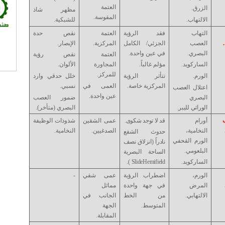
العتمة
الزرق.
مظهر شاذ
المقوسة.
الالتهاب.
للشبكية.
التهاب
فقد الرؤية
العتمة
نقص حدة
العصب
الجزئي/ الكامل
المركزية.
الإبصار.
البصري.
في عين واحدة.
العتمة
نقص رؤية
الساركويد.
مؤلم غالباً.
المجاورة
الألوان.
للمركز.
الورم.
تتأثر الرؤية
خلل حدقي وارد
المركزية خاصة.
العمى في
نسبي.
اعتلال العصب
عين واحدة.
البصري
ضمور العصب
الوراثي لليبر.
البصري (متأخر).
أورام
قد لا توجد شكوى.
عمى الشقين
شذوذات الوظيفة
النخامية،
الصدغيين.
النخامية.
حدوث الشفع
الورم القحفي
نادراً (انزلاق نصف
البلعومي.
الساحة البصرية
الساركويد.
Hemifield
Slide
).
الورم،
اضطراب الرؤية
عمى شقي
-
المرض
في جهة واحدة
مماثل
الالتهابي.
من الخط
الجانب في
المتوسط.
الجهة
المقابلة.