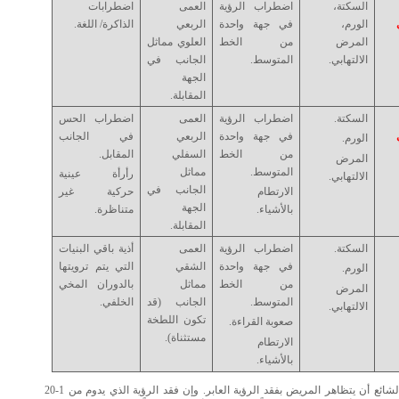
السكتة،
اضطراب الرؤية
العمى
اضطرابات
الورم،
في جهة واحدة
الربعي
الذاكرة/ اللغة.
المرض
من الخط
العلوي مماثل
الالتهابي.
المتوسط.
الجانب في
الجهة
المقابلة.
السكتة.
اضطراب الرؤية
العمى
اضطراب الحس
في جهة واحدة
الربعي
في الجانب
الورم.
من الخط
السفلي
المقابل.
المرض
المتوسط.
مماثل
رأرأة عينية
الالتهابي.
الجانب في
الارتطام
حركية غير
الجهة
بالأشياء.
متناظرة.
المقابلة.
السكتة.
اضطراب الرؤية
العمى
أذية باقي البنيات
في جهة واحدة
الشقي
التي يتم ترويتها
الورم.
من الخط
مماثل
بالدوران المخي
المرض
المتوسط.
الجانب (قد
الخلفي.
الالتهابي.
تكون اللطخة
صعوبة القراءة.
مستثناة).
الارتطام
بالأشياء.
من غير الشائع أن يتظاهر المريض بفقد الرؤية العابر. وإن فقد الرؤية الذي يدوم من 1-20