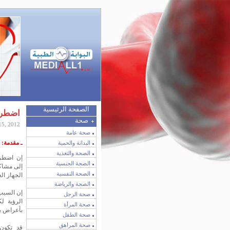
الصفحة الرئيسية
اضطرا
صحة
15, 2012
صحة عامة
ـ مقدمة:
البدانة والحمية
الصحة والتغذية
إن اضطرا
الصحة الجنسية
إلى مشاك
الصحة النفسية
الجهاز ال
الصحة والرياضة
إن السبب
صحة الرجل
الرؤية ل
صحة المرأة
بأعراض بص
صحة الطفل
صحة المراهق
قد تكون