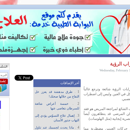
ب الرؤية
Wednesday, February 
آخر الإضافات
بات الرؤية شائعة وترجع غالباً
1 .
طرق مدهشة قد يعزز خل
ل في العين وليس إلى اضطراب
التفاح من خلالها صحتك!
عصبي.
2 .
خمسة أعراض شائعة
للسرطان نتغاضى عنها
 الشائع لمراجعة المريض هو فقد
كن المرضى قد يتظاهرون أيضاً
3 .
إهمال علاج التسوّس يؤدي إلى
رية إيجابية (مثل الهلوسات).
التهاب جذور الأسنان
4 .
ماذا يحدث لجسمك عند تناول
 حركات العينين مضطربة مما