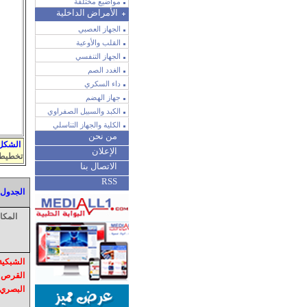
مواضيع مختلفة
الأمراض الداخلية
الجهاز العصبي
القلب والأوعية
الجهاز التنفسي
الغدد الصم
داء السكري
جهاز الهضم
الكبد والسبيل الصفراوي
الكلية والجهاز التناسلي
من نحن
الشكل 22 (اضغط على الشكل للت
الإعلان
تخطيطي
الاتصال بنا
RSS
الجدول 44: التظاهرات السريرية لفقد الساحة البص
المكا
الشبكية
القرص
البصري.