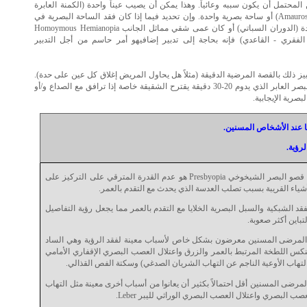
المحتمل أن يكون سببه وعائياً. وهذا يمكن أن يصيب عيناً واحدة (الكمنة العابرة
Amaurosis Fugax) أو ساحة بصرية واحدة. وإن تحديد فيما إذا كان فقد الساحة البصرية في
عين واحدة (الدوران السباتي) أو كان عمى شقي مماثل الجانب Homoymous Hemianopia
 الفقري - القاعدي) فإنه بحاجة إلى تدبير إضافيهو أمر حاسم من أجل التدبير
ز ذلك بالقصة المرضية الدقيقة (مثلاً هل يحاول المريض إغلاق كل عين على حدة).
إن فقد البصر العابر الذي يدوم 20-30 دقيقة يقترح الشقيقة خاصة إذا ترافق مع الصداع و/أو
بصرية الإيجابية.
ا عند الأشخاص المسنين
.
لرؤية.
صو البصر الشيخوخي Presbyopia
هو عدم القدرة المترقي على التركيز على
شياء القريبة بسبب تصلب العدسة الذي يحدث مع التقدم بالعمر.
فقد الشبكية والسبل البصرية الخلايا مع التقدم بالعمر مما يجعل رؤية التفاصيل
تباين أكثر صعوبة.
المرضى المسنين معرضون بشكل خاص لأسباب معينة لفقد الرؤية وهي الساد
نكس اللطخة المرتبط بالعمر والزرق واعتلال العصب البصري الإقفاري الأمامي
التهاب الأوعية الناجم عن التهاب الشريان الصدغي) وسكتة الفص القذالي.
لمرضى المسنين أقل احتمالاً بكثير أن يعانوا من أسباب أخرى معينة مثل التهاب
صب البصري واعتلال العصب البصري الوراثي لليبر Leber
.