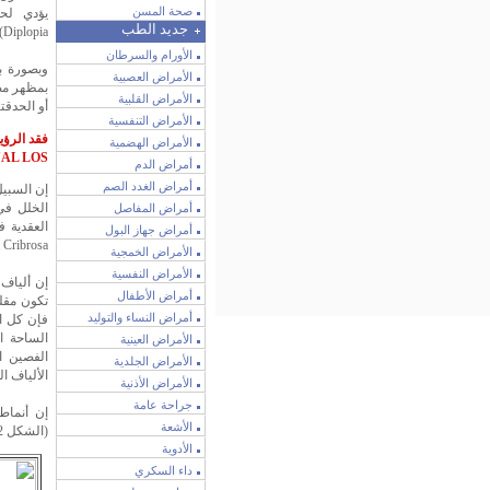
صحة المسن
يؤدي لحد
جديد الطب
Diplopia) أو الرؤية المشوشة Blurreed.
الأورام والسرطان
وبصورة ب
الأمراض العصبية
بمظهر مض
الأمراض القلبية
أو الحدقت
الأمراض التنفسية
فقد الرؤي
الأمراض الهضمية
UAL LOS
أمراض الدم
أمراض الغدد الصم
إن السبي
الخلل في
أمراض المفاصل
العقدية 
أمراض جهاز البول
Lamina Cribrosa إلى
الأمراض الخمجية
الأمراض النفسية
إن ألياف 
أمراض الأطفال
أمراض النساء والتوليد
فإن كل ال
الساحة ال
الأمراض العينية
الفصين ا
الأمراض الجلدية
الألياف ا
الأمراض الأذنية
جراحة عامة
إن أنماط
الأشعة
(الشكل 22)، أما التظاهرات السريرية المرافقة فقد تم وصفها في (الجدول 44).
الأدوية
داء السكري