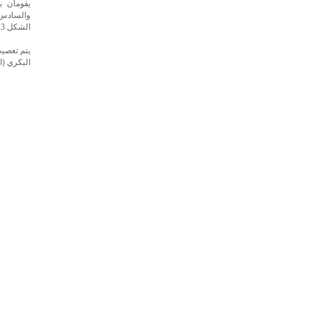
يقومان ب
الشكل 23). إن الـMLF ذات أهمية خاصة في ربط الحركات الأفقية لكلتا العينين.
يتم تعصي
البكري (ا