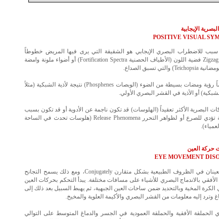
لبصرية الإيجابية
POSITIVE VISUAL SY
سبب للاضطراب البصري الإيجابي هو الشقيقة التي يرى فيها المريض خطوطاً
منكسرة Zigzag فضية اللون (الأطياف الحصنية Fortification Spectra) أو أضواء ملونة وامضة
Tei) والتي تسبق الصداع.
يمكن أيضاً رؤية ومضات بسيطة من الضوء (الوبصات Phosphenes) نتيجة لأذية الشبكية (مثلاً
شبكية) أو الأذية في القشر البصري الأولي.
ات البصرية الأكثر تعقيداً (الهلوسات) قد تكون ناجمة عن الأدوية أو قد تكون بسبب
أذية بنيوية تؤدي للصرع أو لظواهر التحرر Release Phenomena (هلوسات تحدث في الساحة
عمياء).
 حركة العين
EYE MOVEMENT DIS
تتحرك العينان في الظروف الطبيعية بشكل متقارن Conjugately، ومع ذلك يسمح التجانح
Vergence الأفقي بالاندماج البصري للأشياء على مسافات مختلفة. يبدأ التحكم بحركات العين
لكرة المخية وبالتحديد ضمن ساحات العين الجبهية، ثم يهبط السبيل بعد ذلك إلى
غ وترد إليه معلومات من القشر البصري والأكيمة العلوية والمخيخ.
 الحملقة الأفقية والحملقة العمودية في الجسر والدماغ المتوسط على التوالي