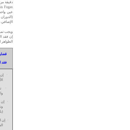
دقيقة من 
(الدوران
الإضافي.
ويجب تميي
الظواهر ال
·
قضاي
·
فقد ا
·
إن ق
الأ
·
ت
وال
·
إن 
وت
(ب
·
إن ا
الع