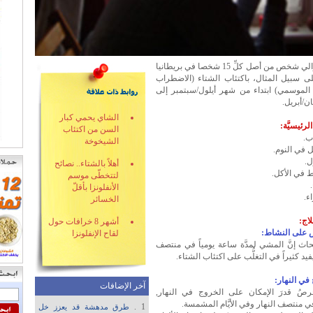
يُصاب حوالي شخص من أصل كلِّ 15 شخصا في بريطانيا
لى سبيل المثال، باكتئاب الشتاء (الاضطراب
الموسمي) ابتداء من شهر أيلول/سبتمبر إلى
ن/أبريل.
الشاي يحمي كبار
لرئيسيَّة:
السن من اكتئاب
ب.
الشيخوخة
في النوم.
.
أهلاً بالشتاء.. نصائح
 في الأكل.
لتتخطّى موسم
الأنفلونزا بأقلّ
ء.
الخسائر
لاج:
أشهر 8 خرافات حول
على النشاط:
لقاح الإنفلونزا
حاث إنَّ المشي لمدَّة ساعة يومياً في منتصف
فيد كثيراً في التغلُّب على اكتئاب الشتاء.
في النهار:
آخر الإضافات
صُ قدرَ الإمكان على الخروج في النهار,
 منتصف النهار وفي الأيَّام المشمسة.
1 .
طرق مدهشة قد يعزز خل