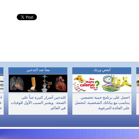
أنقص وزنك
معاً ضد التدخين
احصل على برنامج حمية تخصصي
للتدخين أضرار كثيرة جداً على
اخ
يتناسب مع بياناتك الشخصية، لتحصل
الصحة.. ويعتبر السبب الأول للوفيات
عن
على الفائدة المرغوبة.
في العالم.
حا