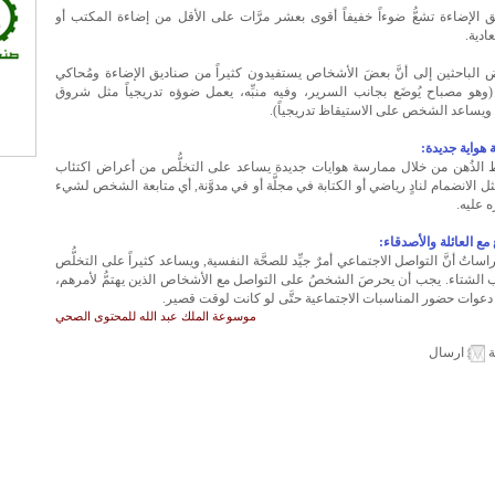
يق الإضاءة تشعُّ ضوءاً خفيفاً أقوى بعشر مرَّات على الأقل من إضاءة المكتب أو
ادية.
الباحثين إلى أنَّ بعضَ الأشخاص يستفيدون كثيراً من صناديق الإضاءة ومُحاكي
وهو مصباح يُوضَع بجانب السرير، وفيه منبِّه، يعمل ضوؤه تدريجياً مثل شروق
يساعد الشخص على الاستيقاظ تدريجياً).
هواية جديدة:
يط الذُهن من خلال ممارسة هوايات جديدة يساعد على التخلُّص من أعراض اكتئاب
ثل الانضمام لنادٍ رياضي أو الكتابة في مجلَّة أو في مدوَّنة, أي متابعة الشخص لشيء
ه عليه.
 مع العائلة والأصدقاء:
اساتُ أنَّ التواصل الاجتماعي أمرٌ جيِّد للصحَّة النفسية, ويساعد كثيراً على التخلُّص
 الشتاء. يجب أن يحرصَ الشخصُ على التواصل مع الأشخاص الذين يهتمُّ لأمرهم،
 دعوات حضور المناسبات الاجتماعية حتَّى لو كانت لوقت قصير.
موسوعة الملك عبد الله للمحتوى الصحي
ة
ارسال