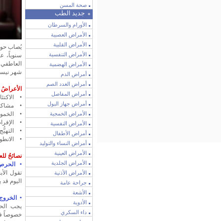
صحة المسن
جديد الطب
الأورام والسرطان
الأمراض العصبية
الأمراض القلبية
الأمراض التنفسية
سنوياً، ع
العاطفي 
الأمراض الهضمية
شهر نيسا
أمراض الدم
أمراض الغدد الصم
الأعراضُ ا
أمراض المفاصل
• الاكتئا
أمراض جهاز البول
• مشاكل 
الأمراض الخمجية
• الخمول
• الإفراط
الأمراض النفسية
• التهيُّج.
أمراض الأطفال
• الانطوا
أمراض النساء والتوليد
الأمراض العينية
نصائحُ للع
الأمراض الجلدية
• الحرص 
تقول الأب
الأمراض الأذنية
اليوم قد ي
جراحة عامة
الأشعة
•
الخروج 
الأدوية
يجب الحر
داء السكري
خصوصاً في