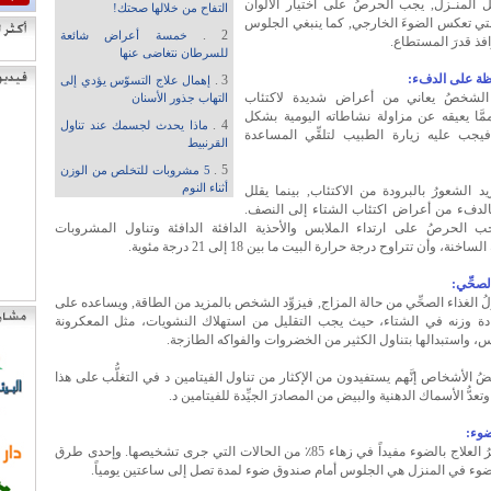
 المنـزل, يجب الحرصُ على اختيار الألوان
التفاح من خلالها صحتك!
لتي تعكس الضوءَ الخارجي, كما ينبغي الجلوس
2 .
خمسة أعراض شائعة
فذ قدرَ المستطاع.
للسرطان نتغاضى عنها
ظة على الدفء:
3 .
إهمال علاج التسوّس يؤدي إلى
الشخصُ يعاني من أعراض شديدة لاكتئاب
التهاب جذور الأسنان
مَّا يعيقه عن مزاولة نشاطاته اليومية بشكل
4 .
ماذا يحدث لجسمك عند تناول
يجب عليه زيارة الطبيب لتلقِّي المساعدة
القرنبيط
5 .
5 مشروبات للتخلص من الوزن
أثناء النوم
د الشعورُ بالبرودة من الاكتئاب, بينما يقلل
الدفء من أعراض اكتئاب الشتاء إلى النصف.
ب الحرصُ على ارتداء الملابس والأحذية الدافئة الدافئة وتناول المشروبات
خنة، وأن تتراوح درجة حرارة البيت ما بين 18 إلى 21 درجة مئوية.
لصحِّي:
ناولُ الغذاء الصحِّي من حالة المزاج, فيزوِّد الشخص بالمزيد من الطاقة, ويساعده على
يادة وزنه في الشتاء، حيث يجب التقليل من استهلاك النشويات، مثل المعكرونة
 واستبدالها بتناول الكثير من الخضروات والفواكه الطازجة.
ُ الأشخاص إنَّهم يستفيدون من الإكثار من تناول الفيتامين د في التغلُّب على هذا
وتعدُّ الأسماك الدهنية والبيض من المصادرَ الجيِّدة للفيتامين د.
ضوء:
يكون تأثيرُ العلاج بالضوء مفيداً في زهاء 85٪ من الحالات التي جرى تشخيصها. وإحدى طرق
لضوء في المنزل هي الجلوس أمام صندوق ضوء لمدة تصل إلى ساعتين يومياً.