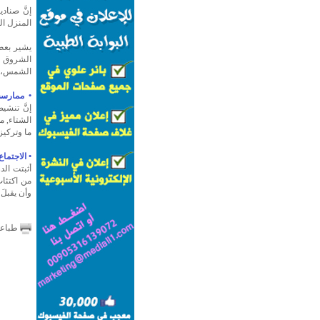
إنَّ صناد
المنزل الع
يشير بعض 
الشروق (
الشمس، و
• ممارسة 
إنَّ تنش
الشتاء, م
ما وتركيز
• الاجتماع
أثبتت الدر
من اكتئاب
وأن يقبلَ
طباع