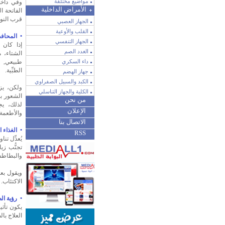
مواضيع مختلفة
وفي داخل
الأمراض الداخلية
الفاتحة ا
قرب النوا
الجهاز العصبي
القلب والأوعية
• المحاف
الجهاز التنفسي
إذا كان 
الغدد الصم
الشتاء، م
داء السكري
طبيعي, ف
الطبِّية.
جهاز الهضم
الكبد والسبيل الصفراوي
ولكن، يزي
الكلية والجهاز التناسلي
الشعور ب
من نحن
لذلك، يج
الإعلان
والأطعمة السا
الاتصال بنا
• الغذاء ا
RSS
يُعدِّل ت
تجنُّب ز
والبطاطس،
ويقول بعض
الاكتئاب. 
• رؤية ال
العلاج با